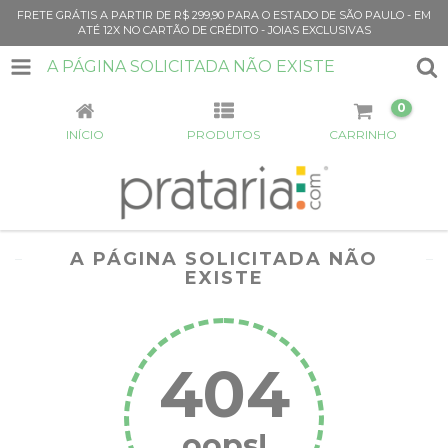
FRETE GRÁTIS A PARTIR DE R$ 299,90 PARA O ESTADO DE SÃO PAULO - EM
ATÉ 12X NO CARTÃO DE CRÉDITO - JOIAS EXCLUSIVAS
A PÁGINA SOLICITADA NÃO EXISTE
0
INÍCIO
PRODUTOS
CARRINHO
A PÁGINA SOLICITADA NÃO
EXISTE
404
oops!